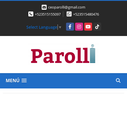
ceoparolli@gmail.com
+523515155097
+523515480476
Facebook
Instagram
YouTube
TikTok
Select Language
▼
MENÚ