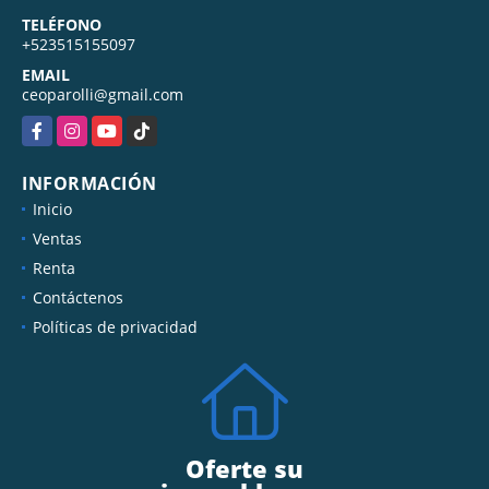
MÓVIL
+523515480476
TELÉFONO
+523515155097
EMAIL
ceoparolli@gmail.com
Facebook
Instagram
YouTube
TikTok
INFORMACIÓN
Inicio
Ventas
Renta
Contáctenos
Políticas de privacidad