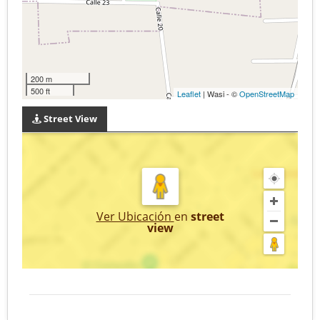
200 m
500 ft
Leaflet
| Wasi - ©
OpenStreetMap
Street View
Ver Ubicación
en
street
view