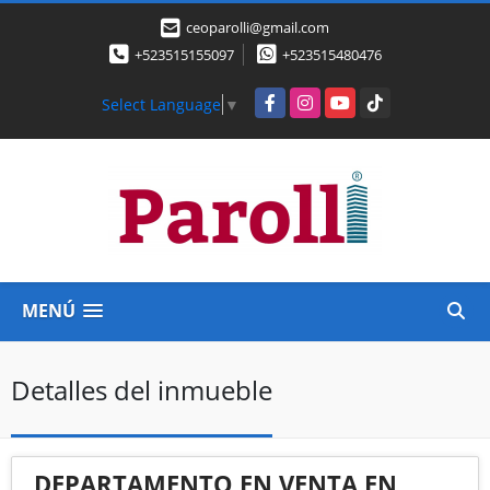
ceoparolli@gmail.com
+523515155097
+523515480476
Facebook
Instagram
YouTube
TikTok
Select Language
▼
MENÚ
Detalles del inmueble
DEPARTAMENTO EN VENTA EN