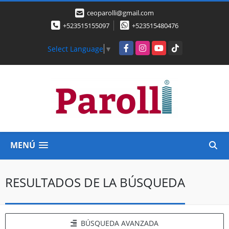
ceoparolli@gmail.com
+523515155097
+523515480476
Facebook
Instagram
YouTube
TikTok
Select Language
▼
MENÚ
RESULTADOS DE LA BÚSQUEDA
BÚSQUEDA AVANZADA