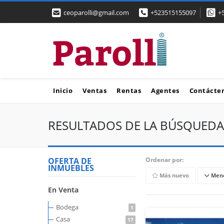
ceoparolli@gmail.com
+523515155097
+
Inicio
Ventas
Rentas
Agentes
Contácte
RESULTADOS DE LA BÚSQUEDA
OFERTA DE
Ordenar por:
INMUEBLES
Más nuevo
Meno
En Venta
Bodega
1
Casa
17