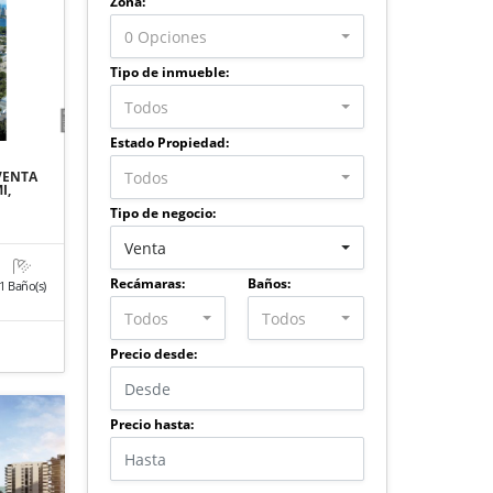
Zona:
0 Opciones
Tipo de inmueble:
Todos
Estado Propiedad:
Todos
VENTA
I,
Tipo de negocio:
Venta
Recámaras:
Baños:
1 Baño(s)
o
Todos
Todos
Precio desde:
Precio hasta: