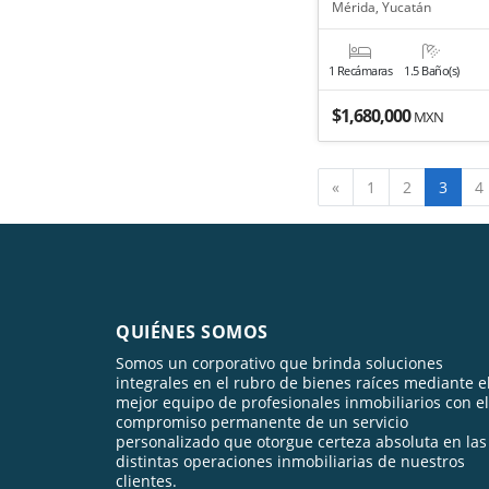
Mérida, Yucatán
1 Recámaras
1.5 Baño(s)
$1,680,000
MXN
Anterior
«
1
2
3
4
QUIÉNES SOMOS
Somos un corporativo que brinda soluciones
integrales en el rubro de bienes raíces mediante e
mejor equipo de profesionales inmobiliarios con el
compromiso permanente de un servicio
personalizado que otorgue certeza absoluta en las
distintas operaciones inmobiliarias de nuestros
clientes.