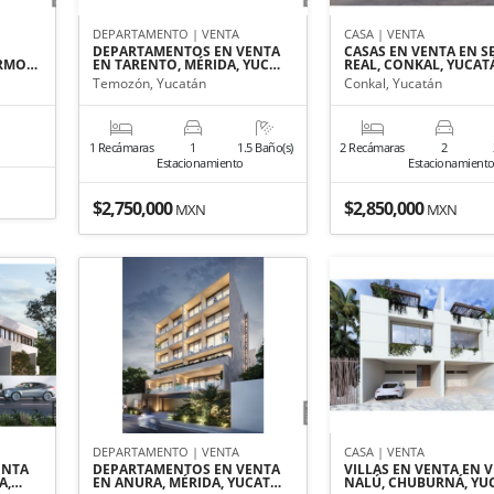
DEPARTAMENTO | VENTA
CASA | VENTA
DEPARTAMENTOS EN VENTA
CASAS EN VENTA EN 
ERMO…
EN TARENTO, MÉRIDA, YUC…
REAL, CONKAL, YUCAT
Temozón, Yucatán
Conkal, Yucatán
1 Recámaras
1
1.5 Baño(s)
2 Recámaras
2
Estacionamiento
Estacionamient
$2,750,000
$2,850,000
MXN
MXN
DEPARTAMENTO | VENTA
CASA | VENTA
ENTA
DEPARTAMENTOS EN VENTA
VILLAS EN VENTA EN V
A,…
EN ANURA, MÉRIDA, YUCAT…
NALÚ, CHUBURNÁ, YU