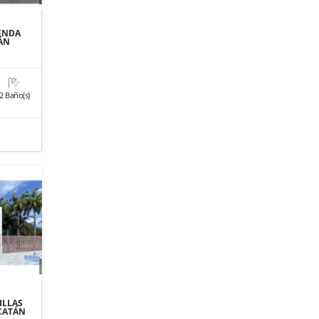
SENDA
ÁN
2 Baño(s)
o
ILLAS
CATÁN