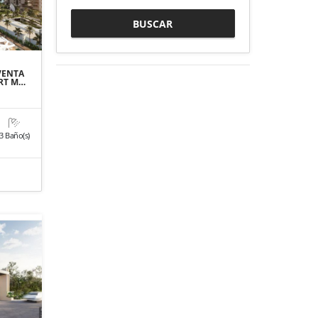
BUSCAR
VENTA
RT M…
3 Baño(s)
o