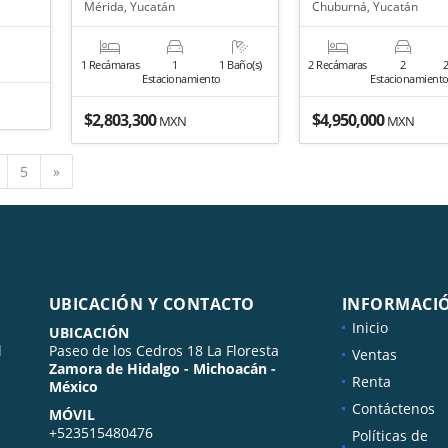
Mérida, Yucatán
Chuburná, Yucatán
1 Recámaras
1
1 Baño(s)
2 Recámaras
2
2
Estacionamiento
Estacionamient
$2,803,300
$4,950,000
MXN
MXN
Siguiente
5
»
UBICACIÓN Y CONTACTO
INFORMACI
Inicio
UBICACIÓN
l
Paseo de los Cedros 18 La Floresta
Ventas
Zamora de Hidalgo - Michoacán -
Renta
México
Contáctenos
MÓVIL
+523515480476
Políticas de