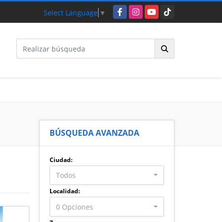
Facebook
Instagram
YouTube
TikTok
Select Language
▼
BÚSQUEDA AVANZADA
Ciudad:
Todos
Localidad:
0 Opciones