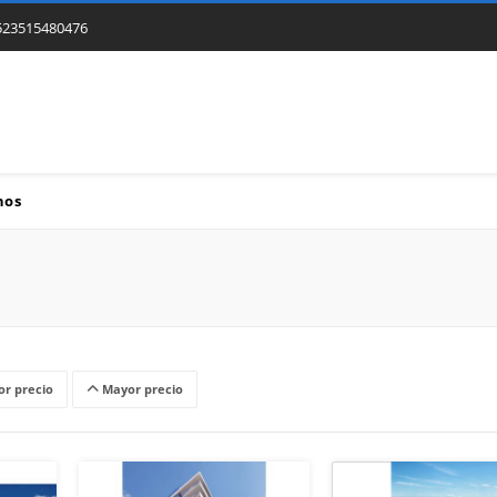
523515480476
nos
r precio
Mayor precio