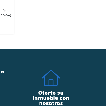
.5 Baño(s)
o
ÓN
Oferte su
inmueble con
nosotros