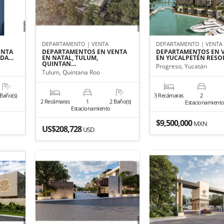
DEPARTAMENTO | VENTA
DEPARTAMENTO | VENTA
ENTA
DEPARTAMENTOS EN VENTA
DEPARTAMENTOS EN 
NDA…
EN NATAL, TULUM,
EN YUCALPETÉN RESO
QUINTAN…
Progreso, Yucatán
Tulum, Quintana Roo
 Baño(s)
3 Recámaras
2
2 Recámaras
1
2 Baño(s)
Estacionamient
Estacionamiento
$9,500,000
MXN
US$208,728
USD