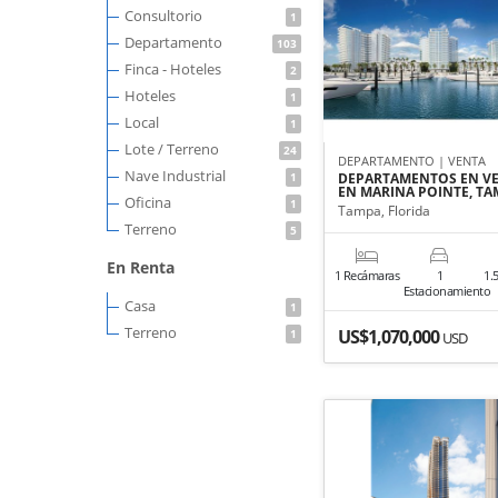
Consultorio
1
Departamento
103
Finca - Hoteles
2
Hoteles
1
Local
1
Lote / Terreno
24
DEPARTAMENTO | VENTA
Nave Industrial
1
DEPARTAMENTOS EN V
EN MARINA POINTE, TA
Oficina
1
Tampa, Florida
Terreno
5
En Renta
1 Recámaras
1
1.
Estacionamiento
Casa
1
Terreno
US$1,070,000
1
USD