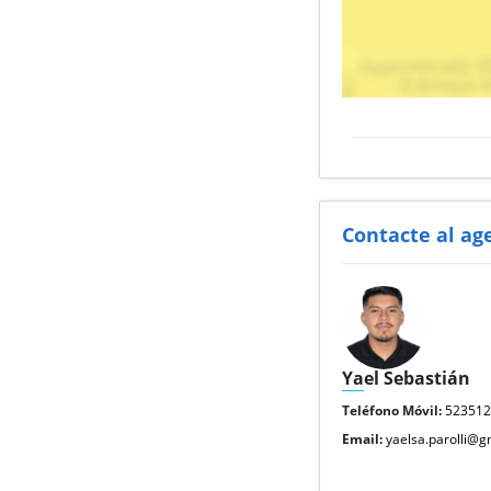
Contacte al ag
Yael Sebastián
Teléfono Móvil:
52351
Email:
yaelsa.parolli@g