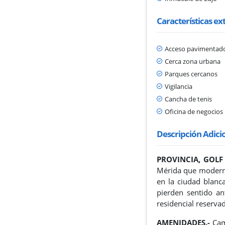
Características ex
Acceso pavimentad
Cerca zona urbana
Parques cercanos
Vigilancia
Cancha de tenis
Oficina de negocios
Descripción Adici
PROVINCIA, GOLF 
Mérida que moderniz
en la ciudad blanca
pierden sentido an
residencial reserva
AMENIDADES.-
Cam