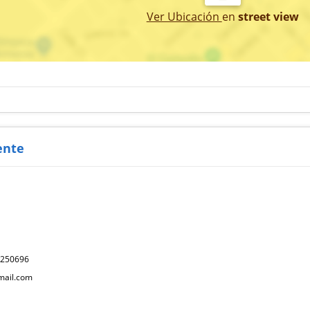
Ver Ubicación
en
street view
ente
2250696
mail.com