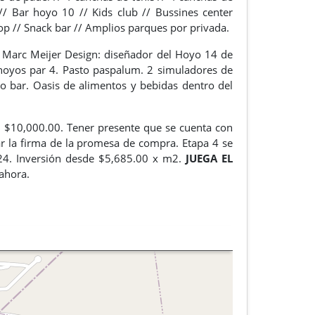
 //
Bar hoyo 10 //
Kids club //
Bussines center
op //
Snack bar //
Amplios parques por privada.
.
Marc Meijer Design: diseñador del Hoyo 14 de
hoyos par 4.
Pasto paspalum.
2 simuladores de
to bar.
Oasis de alimentos y bebidas dentro del
n $10,000.00. Tener presente que se cuenta con
tar la firma de la promesa de compra.
Etapa 4 se
24.
Inversión desde $5,685.00 x m2.
JUEGA EL
e ahora.