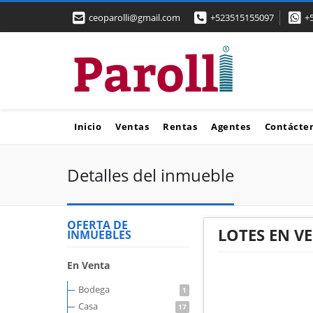
ceoparolli@gmail.com
+523515155097
+
Inicio
Ventas
Rentas
Agentes
Contácte
Detalles del inmueble
OFERTA DE
LOTES EN VE
INMUEBLES
En Venta
Bodega
1
Casa
17