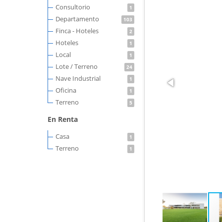
Consultorio
1
Departamento
103
Finca - Hoteles
2
Hoteles
1
Local
1
Lote / Terreno
24
Nave Industrial
1
Oficina
1
Terreno
5
En Renta
Casa
1
Terreno
1