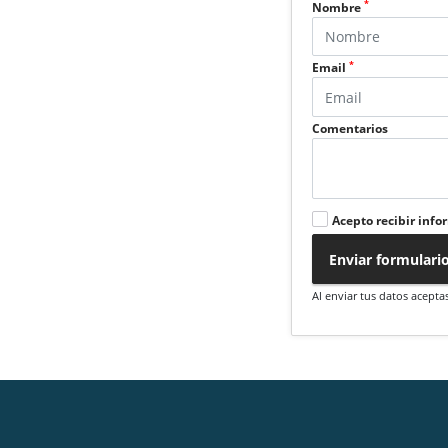
*
Nombre
*
Email
Comentarios
Acepto recibir info
Enviar formulari
Al enviar tus datos acepta