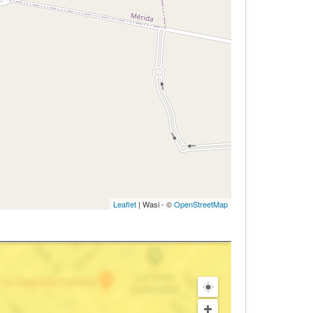
Leaflet
| Wasi - ©
OpenStreetMap