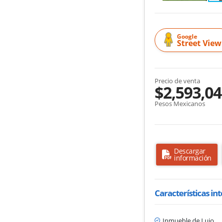
Google
Street View
Precio de venta
$2,593,0
Pesos Mexicanos
Descargar
información
Características in
Inmueble de Lujo