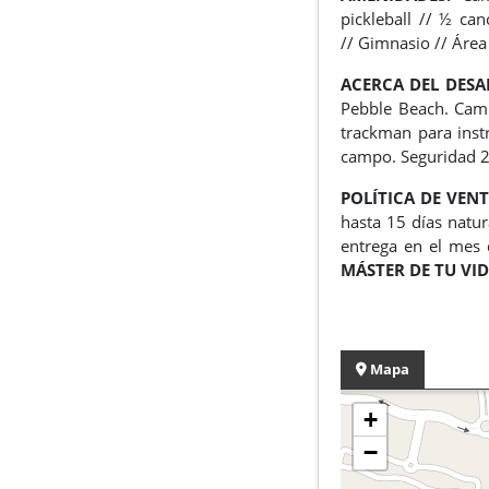
pickleball //
½ can
//
Gimnasio //
Área
ACERCA DEL DES
Pebble Beach.
Camp
trackman para inst
campo.
Seguridad 2
POLÍTICA DE VENT
hasta 15 días natur
entrega en el mes 
MÁSTER DE TU VID
Mapa
+
−