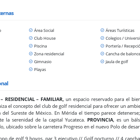
ternas
o
Área Social
Áreas Turísticas
Club House
Colegios / Univers
Piscina
Portería / Recepci
Zona residencial
Cancha de balonc
Gimnasio
Jaula de golf
Playas
onal
– RESIDENCIAL – FAMILIAR,
un espacio reservado para el bien
a el concepto del club de golf residencial para ofrecer un ambi
 del Sureste de México. En Mérida el tiempo parece detenerse; l
te la serenidad de la capital Yucateca.
PROVINCIA
, es un bál
do, ubicado sobre la carretera Progreso en el nuevo Polo de desar
po de golf 9 hoyos, par 3 ejecutivo //
Golf nocturno //
4 cancha