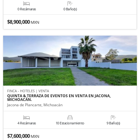
0 Recámaras
0 Baño(s)
$8,900,000
MXN
FINCA - HOTELES | VENTA
QUINTA & TERRAZA DE EVENTOS EN VENTA EN JACONA,
MICHOACÁN.
Jacona de Plancarte, Michoacán
4 Recámaras
10 Estacionamiento
9 Baño(s)
$7,600,000
MXN