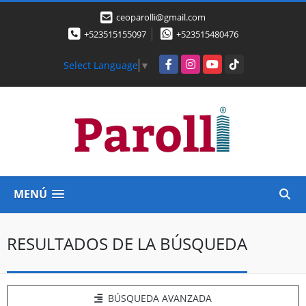
ceoparolli@gmail.com
+523515155097
+523515480476
Facebook
Instagram
YouTube
TikTok
Select Language
▼
MENÚ
RESULTADOS DE LA BÚSQUEDA
BÚSQUEDA AVANZADA