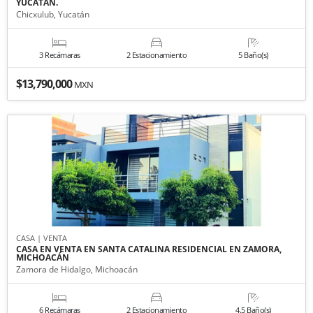
YUCATÁN.
Chicxulub, Yucatán
3 Recámaras
2 Estacionamiento
5 Baño(s)
$13,790,000
MXN
CASA | VENTA
CASA EN VENTA EN SANTA CATALINA RESIDENCIAL EN ZAMORA,
MICHOACÁN
Zamora de Hidalgo, Michoacán
6 Recámaras
2 Estacionamiento
4.5 Baño(s)