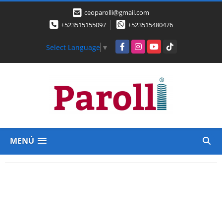
ceoparolli@gmail.com
+523515155097
+523515480476
Facebook
Instagram
YouTube
TikTok
Select Language
▼
MENÚ