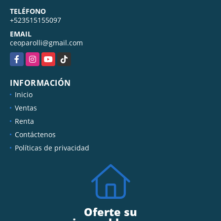
MÓVIL
+523515480476
TELÉFONO
+523515155097
EMAIL
ceoparolli@gmail.com
Facebook
Instagram
YouTube
TikTok
INFORMACIÓN
Inicio
Ventas
Renta
Contáctenos
Políticas de privacidad