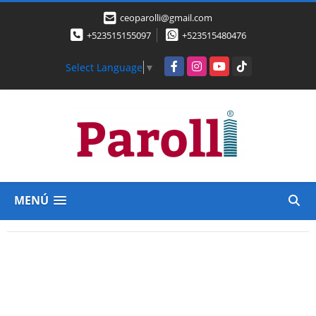
ceoparolli@gmail.com
+523515155097
+523515480476
Facebook
Instagram
YouTube
TikTok
Select Language
▼
MENÚ