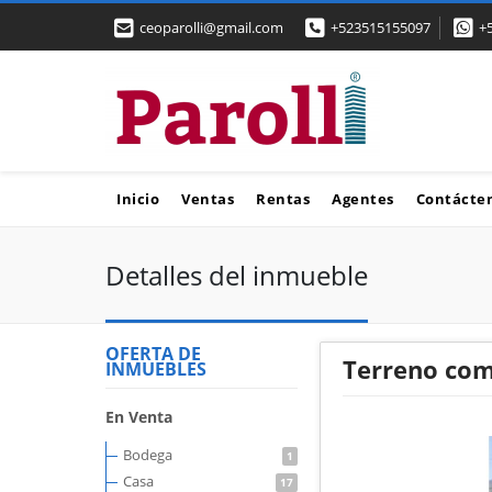
ceoparolli@gmail.com
+523515155097
+
Inicio
Ventas
Rentas
Agentes
Contácte
Detalles del inmueble
OFERTA DE
Terreno com
INMUEBLES
En Venta
Bodega
1
Casa
17