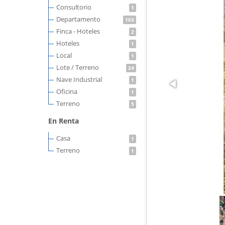
Consultorio
1
Departamento
103
Finca - Hoteles
2
Hoteles
1
Local
1
Lote / Terreno
24
Nave Industrial
1
Oficina
1
Terreno
5
En Renta
Casa
1
Terreno
1