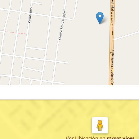
Ver Ubicación
en
street view