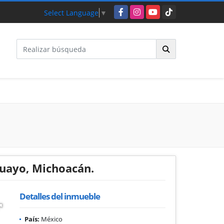
Facebook
Instagram
YouTube
TikTok
Select Language
▼
huayo, Michoacán.
Detalles del inmueble
País:
México