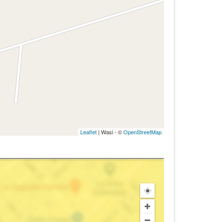
Leaflet
| Wasi - ©
OpenStreetMap