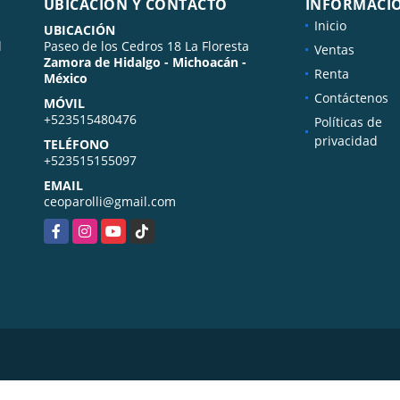
UBICACIÓN Y CONTACTO
INFORMACI
Inicio
UBICACIÓN
l
Paseo de los Cedros 18 La Floresta
Ventas
Zamora de Hidalgo - Michoacán -
Renta
México
Contáctenos
MÓVIL
+523515480476
Políticas de
privacidad
TELÉFONO
+523515155097
EMAIL
ceoparolli@gmail.com
Facebook
Instagram
YouTube
TikTok