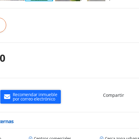
00
Recomendar inmueble
Compartir
por correo electrónico
ternas
o
Centros comerciales
Cerca zona urban