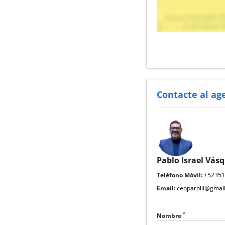
Contacte al ag
Pablo Israel Vás
Teléfono Móvil:
+5235
Email:
ceoparolli@gmai
*
Nombre