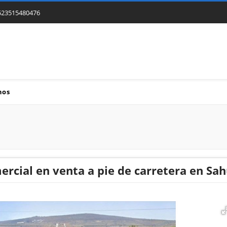
523515480476
nos
ercial en venta a pie de carretera en Sa