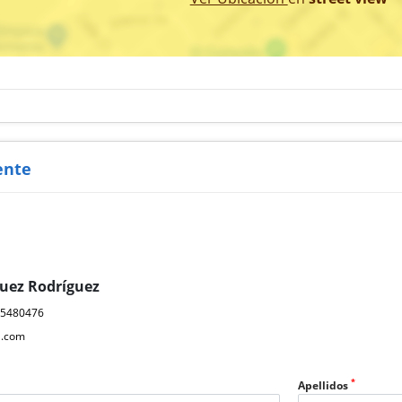
ente
quez Rodríguez
15480476
l.com
*
Apellidos