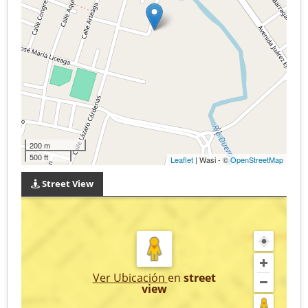
200 m
500 ft
Leaflet
| Wasi - ©
OpenStreetMap
Street View
Ver Ubicación
en
street
view