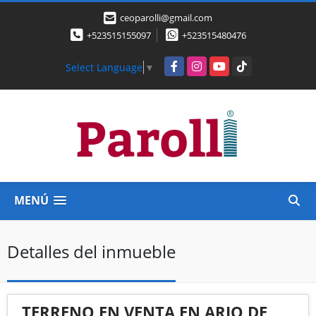
ceoparolli@gmail.com
+523515155097
+523515480476
Facebook
Instagram
YouTube
TikTok
Select Language
▼
MENÚ
Detalles del inmueble
TERRENO EN VENTA EN ARIO DE