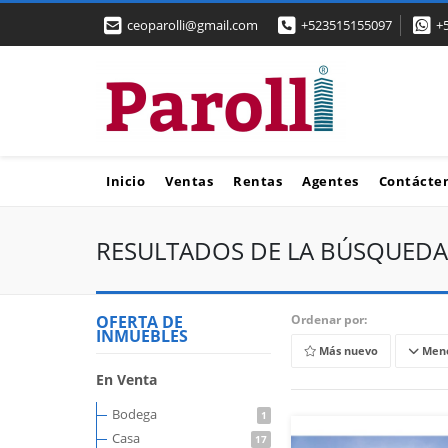
ceoparolli@gmail.com
+523515155097
+
Inicio
Ventas
Rentas
Agentes
Contácte
RESULTADOS DE LA BÚSQUEDA
OFERTA DE
Ordenar por:
INMUEBLES
Más nuevo
Meno
En Venta
Bodega
1
Casa
17