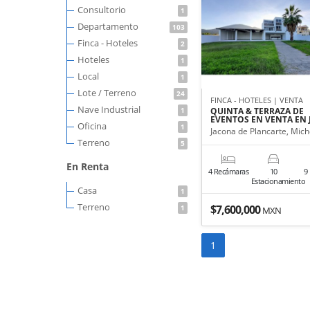
Consultorio
1
Departamento
103
Finca - Hoteles
2
Hoteles
1
Local
1
Lote / Terreno
24
FINCA - HOTELES | VENTA
Nave Industrial
1
QUINTA & TERRAZA DE
EVENTOS EN VENTA EN 
Oficina
1
Jacona de Plancarte, Mic
Terreno
5
En Renta
4 Recámaras
10
9
Estacionamiento
Casa
1
Terreno
$7,600,000
1
MXN
1