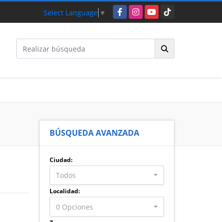
Facebook
Instagram
YouTube
TikTok
Select Language
▼
BÚSQUEDA AVANZADA
Ciudad:
Todos
Localidad:
0 Opciones