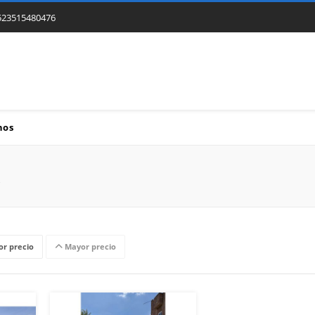
523515480476
nos
r precio
Mayor precio