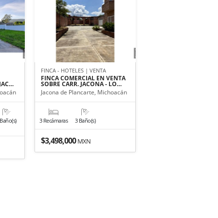
FINCA - HOTELES | VENTA
FINCA COMERCIAL EN VENTA
JAC…
SOBRE CARR. JACONA - LO…
hoacán
Jacona de Plancarte, Michoacán
 Baño(s)
3 Recámaras
3 Baño(s)
$3,498,000
MXN