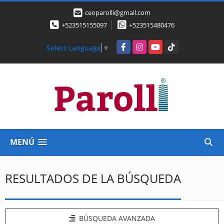
ceoparolli@gmail.com
+523515155097
+523515480476
Facebook
Instagram
YouTube
TikTok
Select Language
▼
MENÚ
RESULTADOS DE LA BÚSQUEDA
BÚSQUEDA AVANZADA