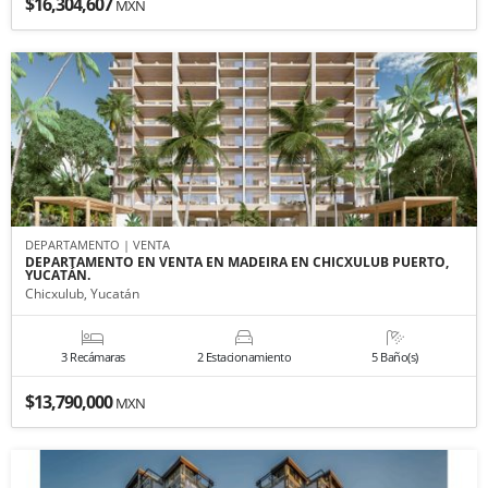
$16,304,607
MXN
DEPARTAMENTO | VENTA
DEPARTAMENTO EN VENTA EN MADEIRA EN CHICXULUB PUERTO,
YUCATÁN.
Chicxulub, Yucatán
3 Recámaras
2 Estacionamiento
5 Baño(s)
$13,790,000
MXN