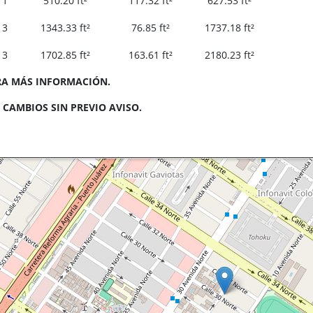
1
510.20 ft²
117.32 ft²
627.53 ft²
3
1343.33 ft²
76.85 ft²
1737.18 ft²
3
1702.85 ft²
163.61 ft²
2180.23 ft²
A MÁS INFORMACIÓN.
 CAMBIOS SIN PREVIO AVISO.