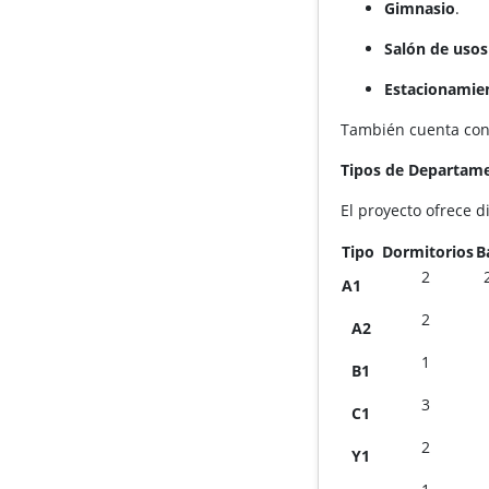
Gimnasio
.
Salón de usos
Estacionamie
También cuenta con 
Tipos de Departam
El proyecto ofrece 
Tipo
Dormitorios
B
2
A1
2
A2
1
B1
3
C1
2
Y1