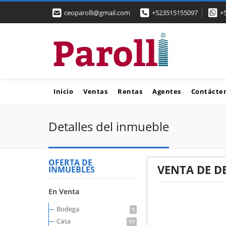
ceoparolli@gmail.com
+523515155097
+
Inicio
Ventas
Rentas
Agentes
Contácte
Detalles del inmueble
OFERTA DE
VENTA DE D
INMUEBLES
En Venta
Bodega
1
Casa
17