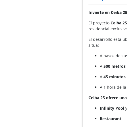
Invierte en Ceiba 
El proyecto
Ceiba 2
residencial exclusiv
El desarrollo está u
sitúa:
A pasos de su
A
500 metros
A
45 minutos
A 1 hora de l
Ceiba 25 ofrece un
Infinity Pool
Restaurant
.