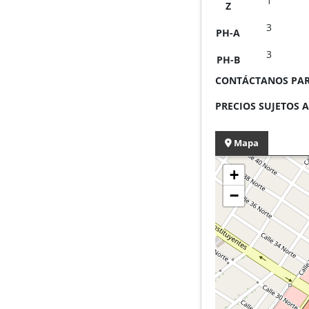
1
Z
3
PH-A
3
PH-B
CONTÁCTANOS PAR
PRECIOS SUJETOS A
Mapa
+
−