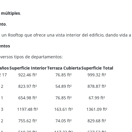
 múltiples
.
nto
.
un Rooftop que ofrece una vista interior del edificio, dando vida 
entos
diversos tipos de departamentos:
años
Superficie Interior
Terraza Cubierta
Superficie Total
2 17
922.46 ft²
76.85 ft²
999.32 ft²
2
823.97 ft²
54.89 ft²
878.87 ft²
1
654.98 ft²
76.85 ft²
67.99 ft²
3
1197.48 ft²
163.61 ft²
1361.09 ft²
2
755.62 ft²
74.05 ft²
829.68 ft²