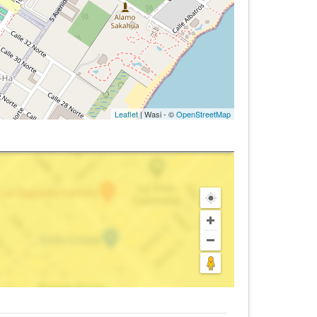
Leaflet
| Wasi - ©
OpenStreetMap