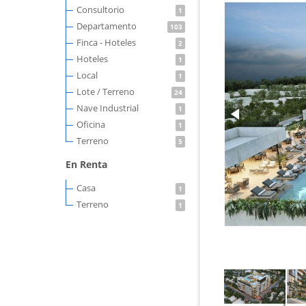
Consultorio
1
Departamento
103
Finca - Hoteles
2
Hoteles
1
Local
1
Lote / Terreno
24
Nave Industrial
1
Oficina
1
Terreno
5
En Renta
Casa
1
Terreno
1