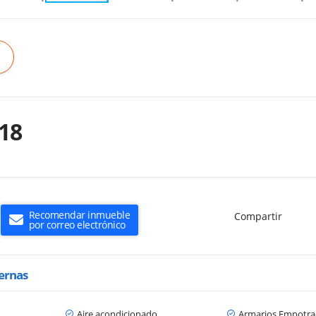
18
Recomendar inmueble
Compartir
por correo electrónico
ternas
Aire acondicionado
Armarios Empotra