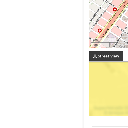
200 m
500 ft
Street View