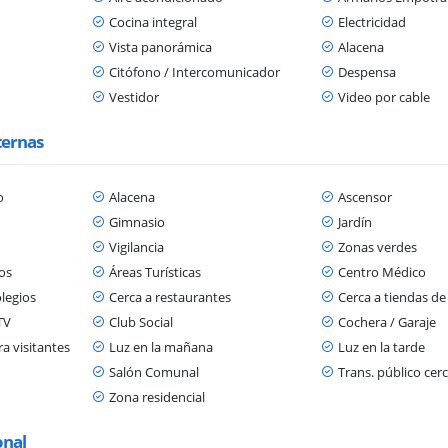
Cocina integral
Electricidad
Vista panorámica
Alacena
Citófono / Intercomunicador
Despensa
Vestidor
Video por cable
ternas
o
Alacena
Ascensor
Gimnasio
Jardín
Vigilancia
Zonas verdes
os
Áreas Turísticas
Centro Médico
olegios
Cerca a restaurantes
Cerca a tiendas de
TV
Club Social
Cochera / Garaje
a visitantes
Luz en la mañana
Luz en la tarde
Salón Comunal
Trans. público cer
Zona residencial
onal