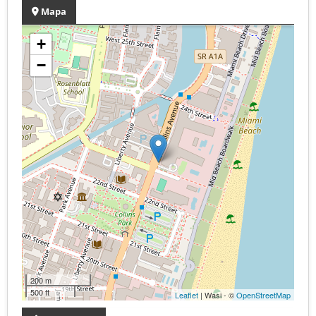
Mapa
+
−
200 m
500 ft
Leaflet
| Wasi - ©
OpenStreetMap