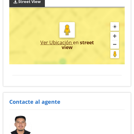
Street View
Ver Ubicación
en
street
view
Contacte al agente