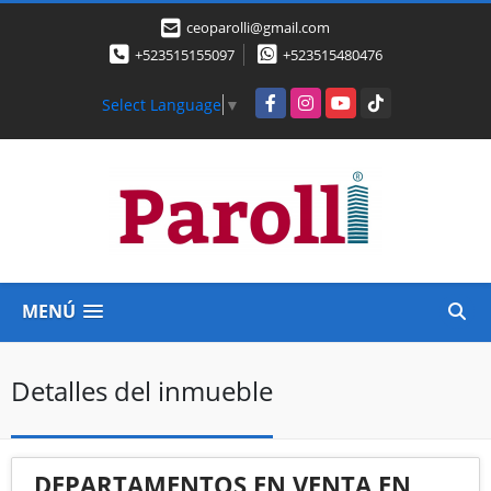
ceoparolli@gmail.com
+523515155097
+523515480476
Facebook
Instagram
YouTube
TikTok
Select Language
▼
MENÚ
Detalles del inmueble
DEPARTAMENTOS EN VENTA EN