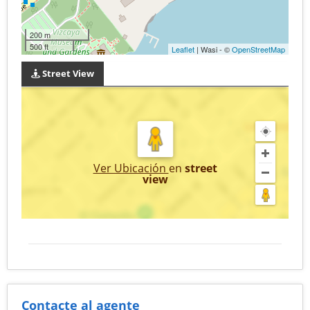
200 m
500 ft
Leaflet
| Wasi - ©
OpenStreetMap
Street View
Ver Ubicación
en
street
view
Contacte al agente