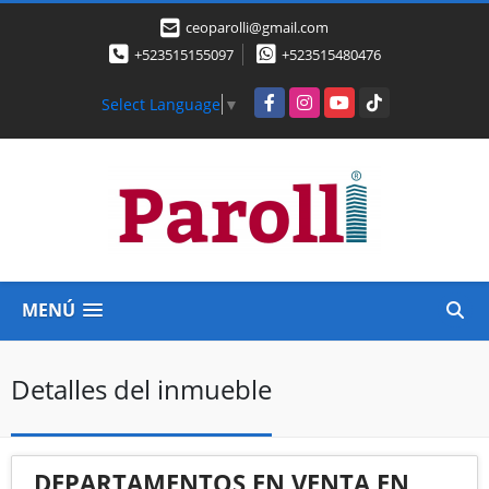
ceoparolli@gmail.com
+523515155097
+523515480476
Facebook
Instagram
YouTube
TikTok
Select Language
▼
MENÚ
Detalles del inmueble
DEPARTAMENTOS EN VENTA EN