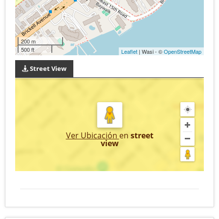
200 m
500 ft
Leaflet
| Wasi - ©
OpenStreetMap
Street View
Ver Ubicación
en
street
view