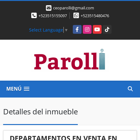
ceoparolli@gmail.com
+523515155097
+523515480476
Facebook
Instagram
YouTube
TikTok
Select Language
▼
MENÚ
Detalles del inmueble
DEPARTAMENTOS EN VENTA EN