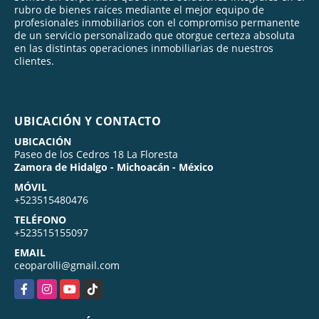
rubro de bienes raíces mediante el mejor equipo de
profesionales inmobiliarios con el compromiso permanente
de un servicio personalizado que otorgue certeza absoluta
en las distintas operaciones inmobiliarias de nuestros
clientes.
UBICACIÓN Y CONTACTO
UBICACIÓN
Paseo de los Cedros 18 La Floresta
Zamora de Hidalgo - Michoacán - México
MÓVIL
+523515480476
TELÉFONO
+523515155097
EMAIL
ceoparolli@gmail.com
Facebook
Instagram
YouTube
TikTok