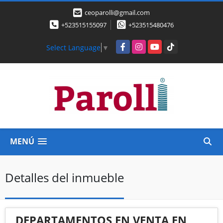
ceoparolli@gmail.com
+523515155097
+523515480476
Facebook
Instagram
YouTube
TikTok
Select Language
▼
MENÚ
Detalles del inmueble
DEPARTAMENTOS EN VENTA EN