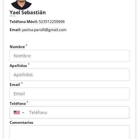
Yael Sebastián
Teléfono Móvil:
523512250696
Email:
yaelsa.parolli@gmail.com
*
Nombre
*
Apellidos
*
Email
*
Teléfono
▼
Comentarios