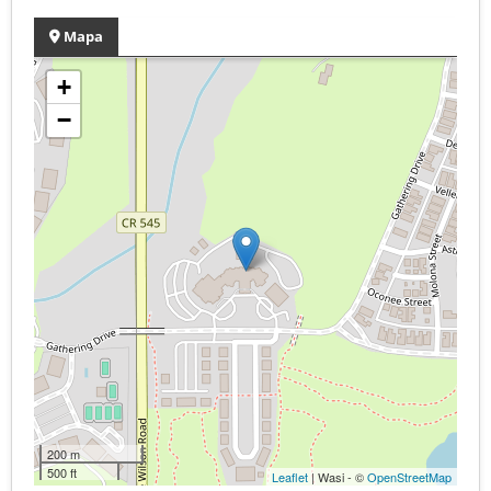
Mapa
+
−
200 m
500 ft
Leaflet
| Wasi - ©
OpenStreetMap