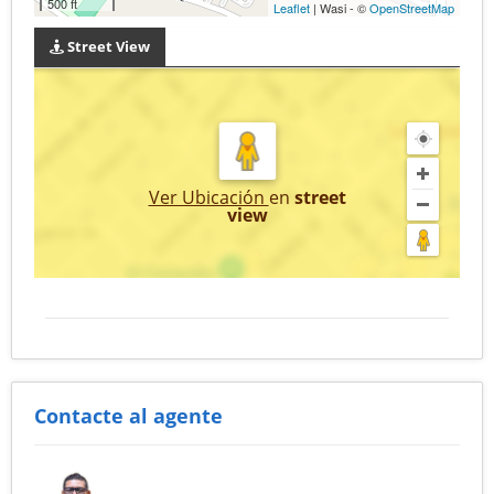
500 ft
Leaflet
| Wasi - ©
OpenStreetMap
Street View
Ver Ubicación
en
street
view
Contacte al agente