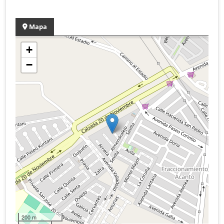
Mapa
+
−
200 m