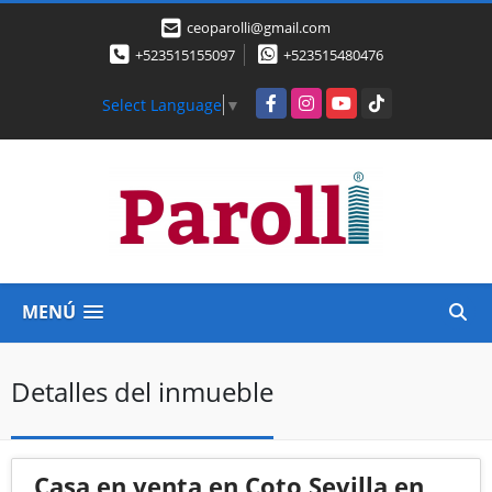
ceoparolli@gmail.com
+523515155097
+523515480476
Facebook
Instagram
YouTube
TikTok
Select Language
▼
MENÚ
Detalles del inmueble
Casa en venta en Coto Sevilla en