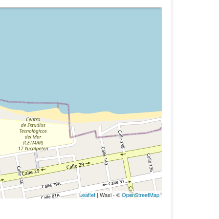
Leaflet
| Wasi - ©
OpenStreetMap