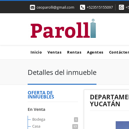
ceoparolli@gmail.com
+523515155097
+
Inicio
Ventas
Rentas
Agentes
Contácte
Detalles del inmueble
OFERTA DE
DEPARTAMEN
INMUEBLES
YUCATÁN
En Venta
Bodega
1
Casa
17