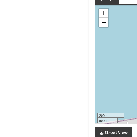
+
−
200 m
500 ft
Street View