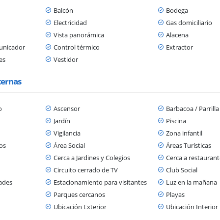
Balcón
Bodega
Electricidad
Gas domiciliario
Vista panorámica
Alacena
municador
Control térmico
Extractor
es
Vestidor
ternas
o
Ascensor
Barbacoa / Parrill
Jardín
Piscina
Vigilancia
Zona infantil
os
Área Social
Áreas Turísticas
s
Cerca a Jardines y Colegios
Cerca a restaurant
Circuito cerrado de TV
Club Social
dades
Estacionamiento para visitantes
Luz en la mañana
Parques cercanos
Playas
Ubicación Exterior
Ubicación Interior