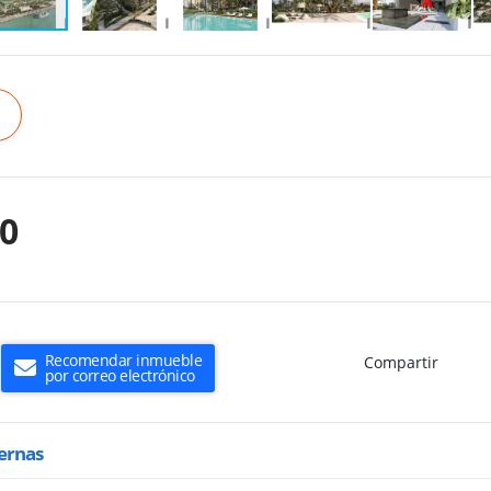
00
Recomendar inmueble
Compartir
por correo electrónico
ternas