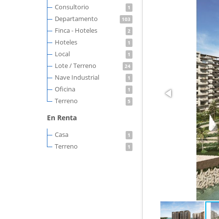
Consultorio
1
Departamento
103
Finca - Hoteles
2
Hoteles
1
Local
1
Lote / Terreno
24
Nave Industrial
1
Oficina
1
Terreno
5
En Renta
Casa
1
Terreno
1