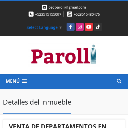
ceoparolli@gmail.com
+523515155097
+523515480476
Facebook
Instagram
YouTube
TikTok
Select Language
▼
MENÚ
Detalles del inmueble
VENTA DE DEPARTAMENTOS EN