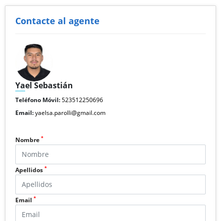
Contacte al agente
Yael Sebastián
Teléfono Móvil:
523512250696
Email:
yaelsa.parolli@gmail.com
*
Nombre
*
Apellidos
*
Email