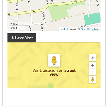
200 m
500 ft
Leaflet
| Wasi - ©
OpenStreetMap
Street View
Ver Ubicación
en
street
view