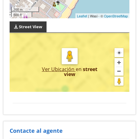
200 m
500 ft
Leaflet
| Wasi - ©
OpenStreetMap
Street View
Ver Ubicación
en
street
view
Contacte al agente