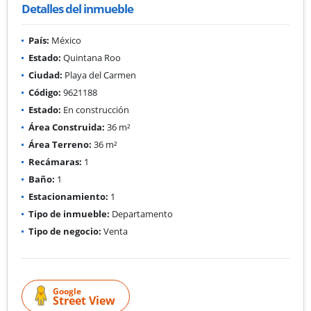
Detalles del inmueble
País:
México
Estado:
Quintana Roo
Ciudad:
Playa del Carmen
Código:
9621188
Estado:
En construcción
Área Construida:
36 m²
Área Terreno:
36 m²
Recámaras:
1
Baño:
1
Estacionamiento:
1
Tipo de inmueble:
Departamento
Tipo de negocio:
Venta
Google
Street View