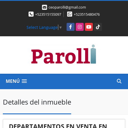
ceoparolli@gmail.com
+523515155097
+523515480476
Facebook
Instagram
YouTube
TikTok
Select Language
▼
MENÚ
Detalles del inmueble
DEPARTAMENTOS EN VENTA EN