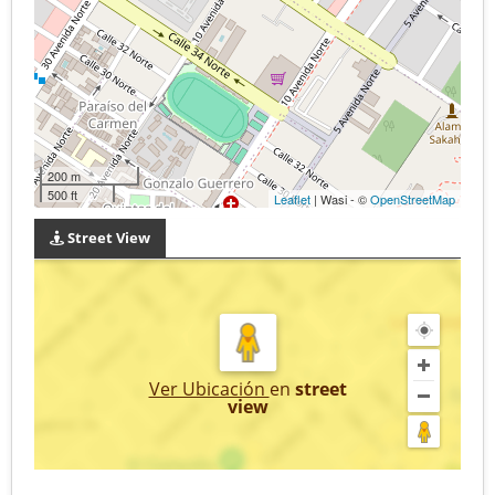
200 m
500 ft
Leaflet
| Wasi - ©
OpenStreetMap
Street View
Ver Ubicación
en
street
view