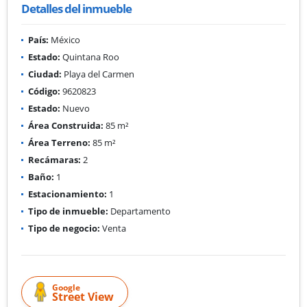
Detalles del inmueble
País:
México
Estado:
Quintana Roo
Ciudad:
Playa del Carmen
Código:
9620823
Estado:
Nuevo
Área Construida:
85 m²
Área Terreno:
85 m²
Recámaras:
2
Baño:
1
Estacionamiento:
1
Tipo de inmueble:
Departamento
Tipo de negocio:
Venta
Google
Street View