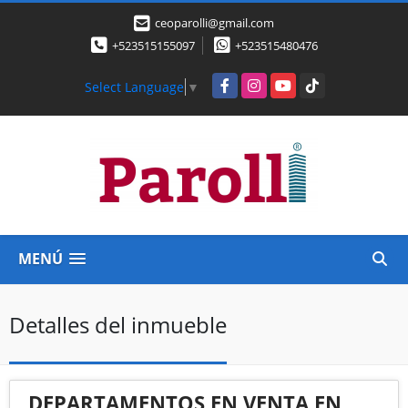
ceoparolli@gmail.com
+523515155097
+523515480476
Facebook
Instagram
YouTube
TikTok
Select Language
▼
MENÚ
Detalles del inmueble
DEPARTAMENTOS EN VENTA EN