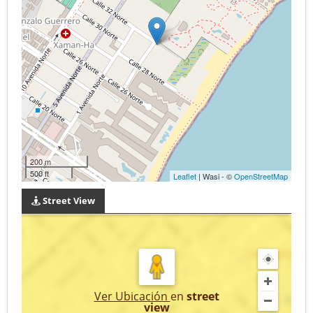
200 m
500 ft
Leaflet
| Wasi - ©
OpenStreetMap
Street View
Ver Ubicación
en
street
view