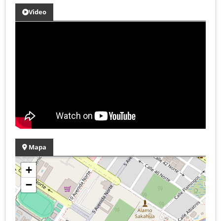
Video
Mapa
+
−