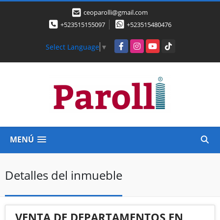
ceoparolli@gmail.com
+523515155097
+523515480476
Facebook
Instagram
YouTube
TikTok
Select Language
▼
MENÚ
Detalles del inmueble
VENTA DE DEPARTAMENTOS EN