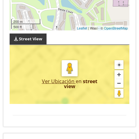
200 m
500 ft
Leaflet
| Wasi - ©
OpenStreetMap
Street View
Ver Ubicación
en
street
view