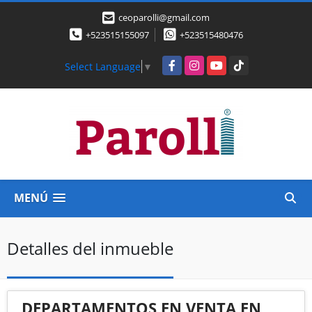
ceoparolli@gmail.com
+523515155097
+523515480476
Facebook
Instagram
YouTube
TikTok
Select Language
▼
MENÚ
Detalles del inmueble
DEPARTAMENTOS EN VENTA EN