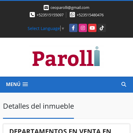
ceoparolli@gmail.com
+523515155097
+523515480476
Facebook
Instagram
YouTube
TikTok
Select Language
▼
MENÚ
Detalles del inmueble
DEPARTAMENTOS EN VENTA EN