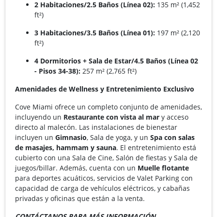
2 Habitaciones/2.5 Baños (Línea 02):
135 m² (1,452
ft²)
3 Habitaciones/3.5 Baños (Línea 01):
197 m² (2,120
ft²)
4 Dormitorios + Sala de Estar/4.5 Baños (Línea 02
- Pisos 34-38):
257 m² (2,765 ft²)
Amenidades de Wellness y Entretenimiento Exclusivo
Cove Miami ofrece un completo conjunto de amenidades,
incluyendo un
Restaurante con vista al mar
y acceso
directo al malecón. Las instalaciones de bienestar
incluyen un
Gimnasio
, Sala de yoga, y un
Spa con salas
de masajes, hammam y sauna
. El entretenimiento está
cubierto con una Sala de Cine, Salón de fiestas y Sala de
juegos/billar. Además, cuenta con un
Muelle flotante
para deportes acuáticos, servicios de Valet Parking con
capacidad de carga de vehículos eléctricos, y cabañas
privadas y oficinas que están a la venta.
CONTÁCTANOS PARA MÁS INFORMACIÓN.