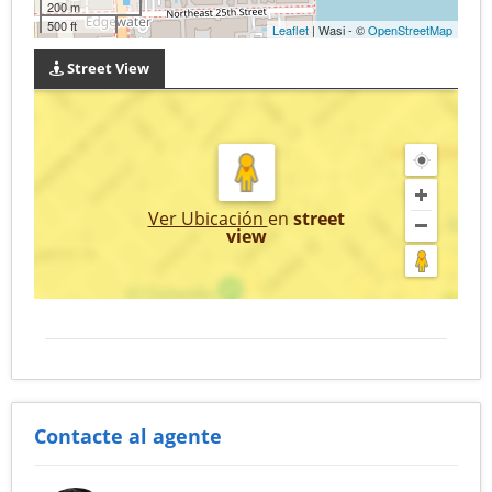
200 m
500 ft
Leaflet
| Wasi - ©
OpenStreetMap
Street View
Ver Ubicación
en
street
view
Contacte al agente