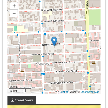
+
−
200 m
500 ft
Leaflet
| Wasi - ©
OpenStreetMap
Street View