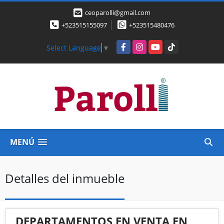
ceoparolli@gmail.com
+523515155097
+523515480476
Facebook
Instagram
YouTube
TikTok
Select Language
▼
MENÚ
Detalles del inmueble
DEPARTAMENTOS EN VENTA EN