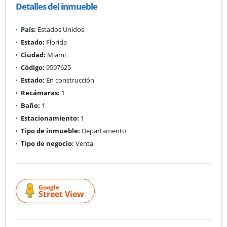
Detalles del inmueble
País:
Estados Unidos
Estado:
Florida
Ciudad:
Miami
Código:
9597625
Estado:
En construcción
Recámaras:
1
Baño:
1
Estacionamiento:
1
Tipo de inmueble:
Departamento
Tipo de negocio:
Venta
Google
Street View