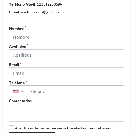
Teléfono Móvil:
523512250696
Email:
yaelsa.parolli@gmail.com
*
Nombre
*
Apellidos
*
Email
*
Teléfono
▼
Comentarios
Acepto recibir información sobre ofertas inmobiliarias