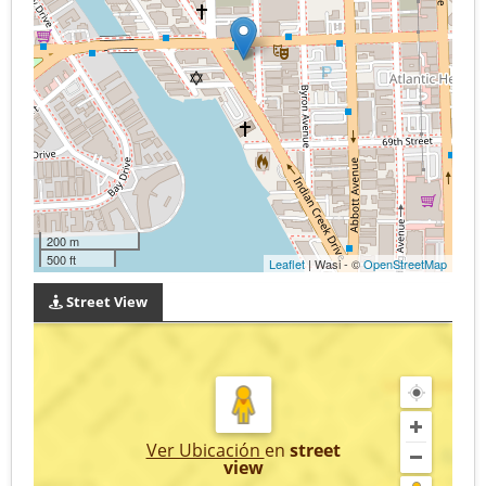
200 m
500 ft
Leaflet
| Wasi - ©
OpenStreetMap
Street View
Ver Ubicación
en
street
view