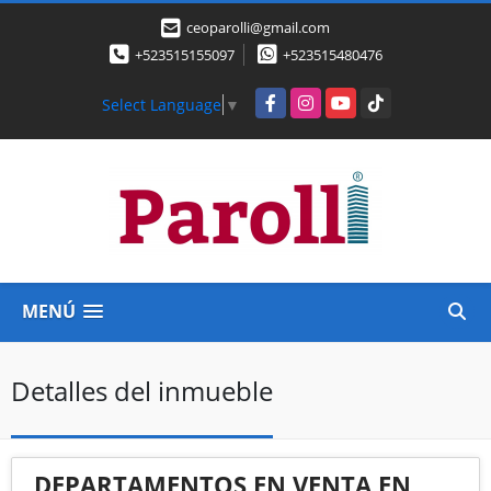
ceoparolli@gmail.com
+523515155097
+523515480476
Facebook
Instagram
YouTube
TikTok
Select Language
▼
MENÚ
Detalles del inmueble
DEPARTAMENTOS EN VENTA EN