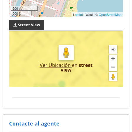
200 m
500 ft
Leaflet
| Wasi - ©
OpenStreetMap
Street View
Ver Ubicación
en
street
view
Contacte al agente