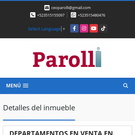
ceoparolli@gmail.com
+523515155097
+523515480476
Facebook
Instagram
YouTube
TikTok
Select Language
▼
MENÚ
Detalles del inmueble
DEPARTAMENTOS EN VENTA EN