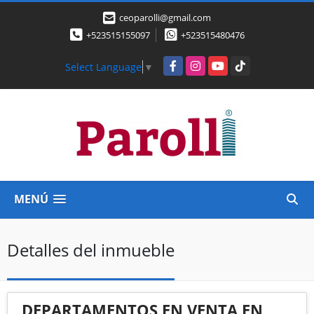
ceoparolli@gmail.com
+523515155097
+523515480476
Facebook
Instagram
YouTube
TikTok
Select Language
▼
MENÚ
Detalles del inmueble
DEPARTAMENTOS EN VENTA EN