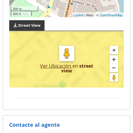
200 m
500 ft
Leaflet
| Wasi - ©
OpenStreetMap
Street View
Ver Ubicación
en
street
view
Contacte al agente