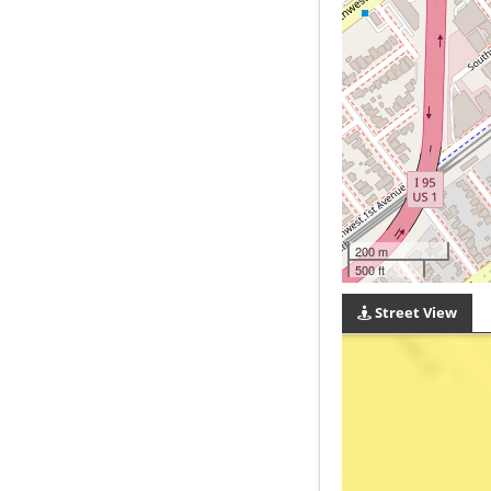
200 m
500 ft
Street View