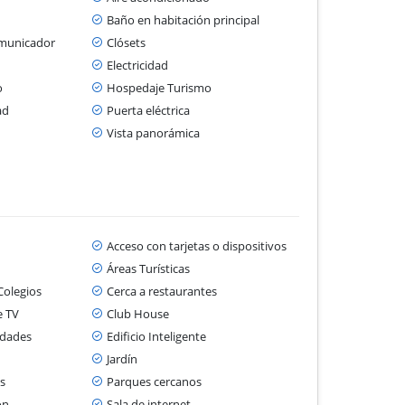
Baño en habitación principal
omunicador
Clósets
Electricidad
o
Hospedaje Turismo
ad
Puerta eléctrica
Vista panorámica
Acceso con tarjetas o dispositivos
Áreas Turísticas
Colegios
Cerca a restaurantes
e TV
Club House
idades
Edificio Inteligente
Jardín
s
Parques cercanos
ón
Sala de internet