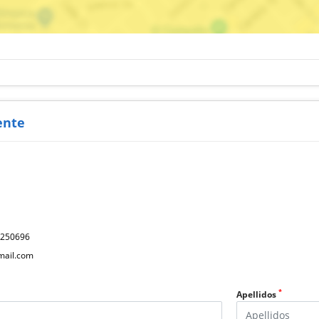
ente
2250696
mail.com
*
Apellidos