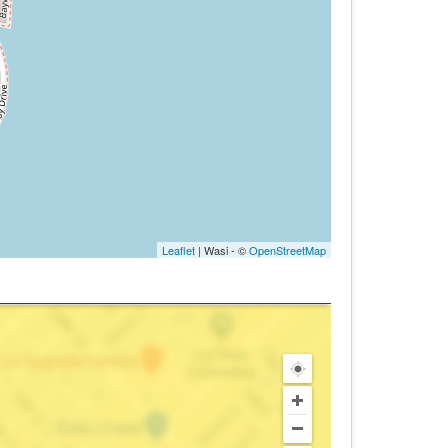
Leaflet
| Wasi - ©
OpenStreetMap