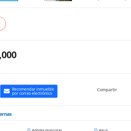
,000
Recomendar inmueble
Compartir
por correo electrónico
ternas
Admite mascotas
Agua