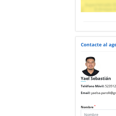
Contacte al ag
Yael Sebastián
Teléfono Móvil:
52351
Email:
yaelsa.parolli@g
*
Nombre