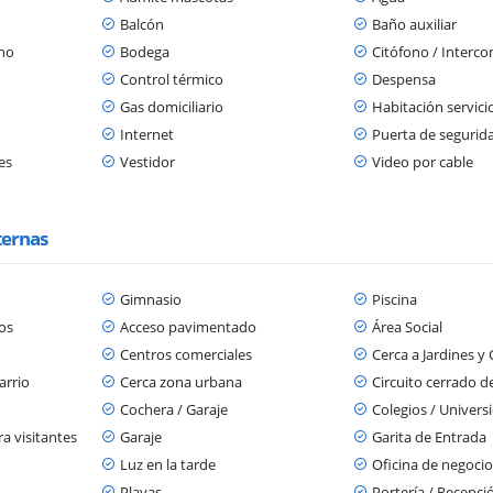
Balcón
Baño auxiliar
ano
Bodega
Citófono / Interc
Control térmico
Despensa
Gas domiciliario
Habitación servici
Internet
Puerta de segurid
es
Vestidor
Video por cable
ternas
Gimnasio
Piscina
os
Acceso pavimentado
Área Social
Centros comerciales
Cerca a Jardines y 
arrio
Cerca zona urbana
Circuito cerrado d
Cochera / Garaje
Colegios / Univers
a visitantes
Garaje
Garita de Entrada
Luz en la tarde
Oficina de negocio
Playas
Portería / Recepci