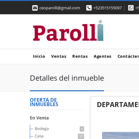
ceoparolli@gmail.com
+523515155097
+
Inicio
Ventas
Rentas
Agentes
Contácte
Detalles del inmueble
OFERTA DE
DEPARTAMEN
INMUEBLES
En Venta
Bodega
1
Casa
17